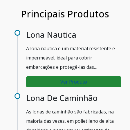
Principais Produtos
Lona Nautica
A lona náutica é um material resistente e
impermeável, ideal para cobrir
embarcações e protegê-las das
intempéries. Com alta durabilidade, a lona
Ver Produto
náutica é uma opção econômica e eficiente
para quem busca manter sua embarcação
Lona De Caminhão
protegida e conservada por mais tempo.
As lonas de caminhão são fabricadas, na
maioria das vezes, em polietileno de alta