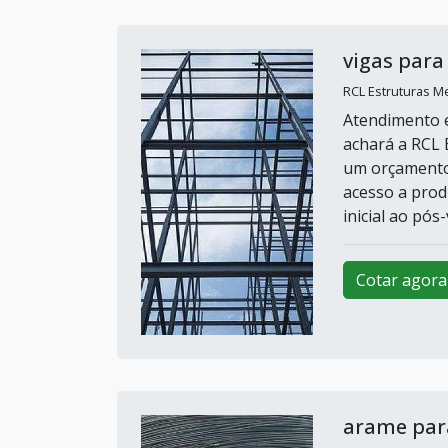
vigas para
RCL Estruturas Me
Atendimento e
achará a RCL 
um orçamento 
acesso a prod
inicial ao pó
Cotar agora
arame para