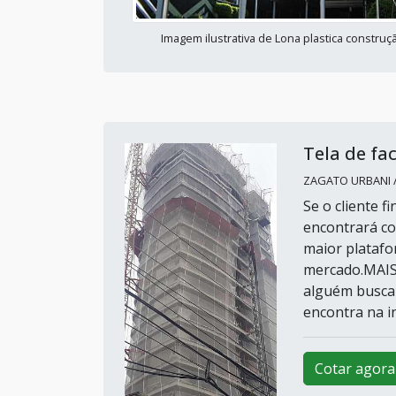
Imagem ilustrativa de Lona plastica construção
Tela de fa
ZAGATO URBANI / 
Se o cliente f
encontrará co
maior platafo
mercado.MAI
alguém busca 
encontra na in
Cotar agora