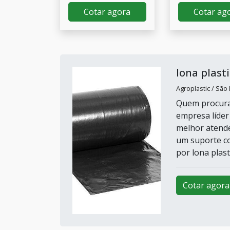
Cotar agora
Cotar ag
lona plasti
Agroplastic / São
Quem procura 
empresa líder
melhor atende
um suporte co
por lona plasti
Cotar agora