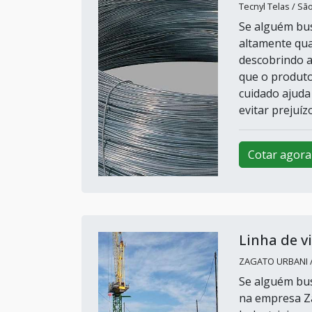
Tecnyl Telas / Sã
Se alguém bus
altamente qua
descobrindo 
que o produto
cuidado ajuda 
evitar prejuízo
Cotar agora
Linha de v
ZAGATO URBANI / 
Se alguém busc
na empresa Z