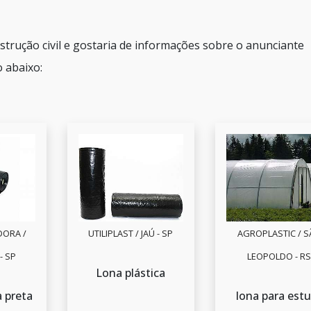
strução civil e gostaria de informações sobre o anunciante
 abaixo:
DORA /
UTILIPLAST / JAÚ - SP
AGROPLASTIC / 
- SP
LEOPOLDO - R
Lona plástica
a preta
lona para est