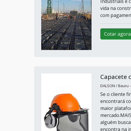
Industriais e
vida na const
com pagament
Cotar agora
Capacete c
DALSON / Bauru -
Se o cliente f
encontrará co
maior platafo
mercado.MAI
alguém busca 
encontra na in