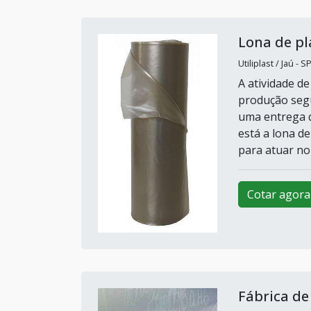
Lona de pl
Utiliplast / Jaú - S
A atividade d
produção segu
uma entrega q
está a lona d
para atuar no
Cotar agora
Fábrica de