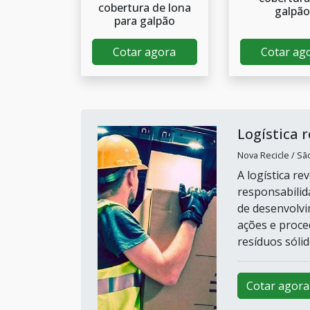
cobertura de lona
galpã
para galpão
Cotar agora
Cotar ag
Logística 
Nova Recicle / Sã
A logística re
responsabilid
de desenvolvi
ações e proced
resíduos sólid
Cotar agora