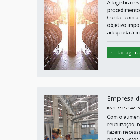
A logística r
procedimentos
Contar com a l
objetivo impor
adequada à m
Cotar agora
Empresa de
KAPER SP / São Pa
Com o aumento
reutilização,
fazem necessá
pública. Este