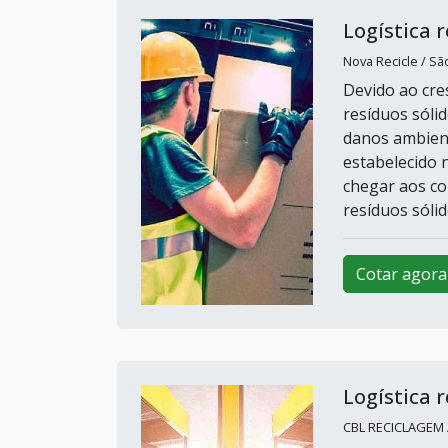
Logística 
Nova Recicle / Sã
Devido ao cr
resíduos sóli
danos ambient
estabelecido 
chegar aos co
resíduos sólido
Cotar agora
Logística 
CBL RECICLAGEM 