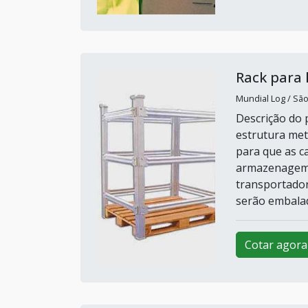
Rack para 
Mundial Log / São
Descrição do 
estrutura met
para que as c
armazenagem s
transportado
serão embalad
Cotar agora