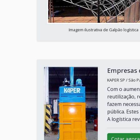
Imagem ilustrativa de Galpão logística
Empresas d
KAPER SP / São Pa
Com o aumento
reutilização,
fazem necessá
pública. Este
A logística re
Cotar agora