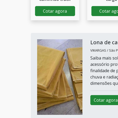
Cotar agora
Cotar ag
Lona de c
VIKARGAS / São P
Saiba mais s
acessório pro
finalidade de
chuva e radia
dimensões que
Cotar agora