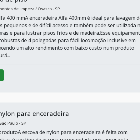
mentos de limpeza / Osasco - SP
lfa 400 mmA enceradeira Alfa 400mm é ideal para lavagem d
s pequenos e de difícil acesso e também pode ser utilizada 
ras e para lustrar pisos frios e de madeira.Esse equipamen
robustas de 4 polegadas para fácil locomoção inclusive em
recendo um alto rendimento com baixo custo num produto
rá...
nylon para enceradeira
 São Paulo - SP
produtoA escova de nylon para enceradeira é feita com
ético, é um tipo de escova recomendada pois apresenta