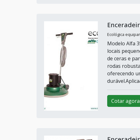
Enceradeir
Ecológica equipa
Modelo Alfa 3
locais pequen
de ceras e pa
rodas robusta
oferecendo um
durável.Aplica&
Cotar agora
Enceradeir