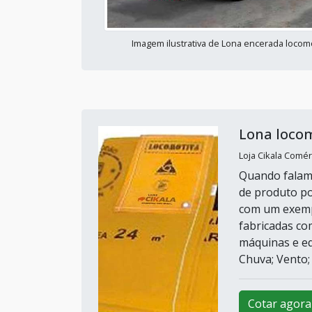
Imagem ilustrativa de Lona encerada locom
Lona loco
Loja Cikala Comérc
Quando falamo
de produto po
com um exempl
fabricadas co
máquinas e eq
Chuva; Vento;
Cotar agora