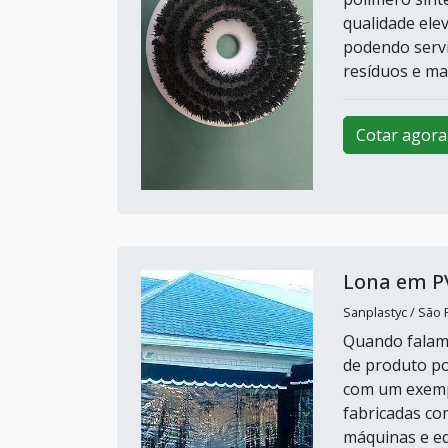
qualidade ele
podendo servi
resíduos e ma
Cotar agora
Lona em P
Sanplastyc / São 
Quando falamo
de produto po
com um exempl
fabricadas co
máquinas e eq