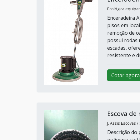
Ecológica equipa
Enceradeira A
pisos em locai
remoção de ce
possui rodas 
escadas, ofe
resistente e du
Cotar agora
Escova de 
J. Assis Escovas /
Descrição do 
polímero sint