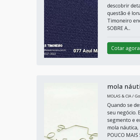
descobrir det
questão é lon
Timoneiro en
SOBRE A...
Cotar agora
mola náut
MOLAS & CIA / Go
Quando se des
seu negócio. 
segmento e en
mola náutica,
POUCO MAIS 