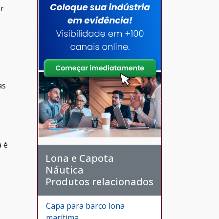
er
as
a é
Lona e Capota
Náutica
Produtos relacionados
Capa para barco lona
marítima