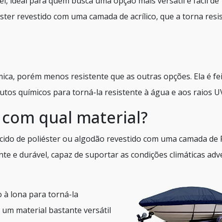
vel, ideal para quem busca uma opção mais versátil e fácil de
éster revestido com uma camada de acrílico, que a torna resi
ca, porém menos resistente que as outras opções. Ela é fe
tos químicos para torná-la resistente à água e aos raios U
a com qual material?
ecido de poliéster ou algodão revestido com uma camada de
ente e durável, capaz de suportar as condições climáticas ad
o à lona para torná-la
 um material bastante versátil