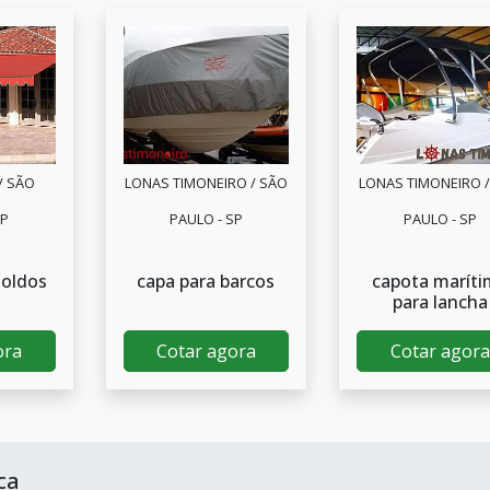
/ SÃO
LONAS TIMONEIRO / SÃO
LONAS TIMONEIRO 
SP
PAULO - SP
PAULO - SP
toldos
capa para barcos
capota maríti
para lancha
ora
Cotar agora
Cotar agora
ca