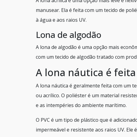
A lona acrílica é uma opção mais leve e flexí
manusear. Ela é feita com um tecido de poli
à água e aos raios UV.
Lona de algodão
A lona de algodão é uma opção mais econômi
com um tecido de algodão tratado com produ
A lona náutica é feit
A lona náutica é geralmente feita com um t
ou acrílico. O poliéster é um material resist
e as intempéries do ambiente marítimo.
O PVC é um tipo de plástico que é adicionad
impermeável e resistente aos raios UV. Ele é