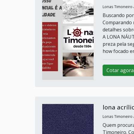
Lonas Timoneiro /
Buscando por 
Comparando na
detalhes sob
A LONA NÁUTI
preza pela se
how focado em
Cotar agora
lona acríli
Lonas Timoneiro /
Quem procura 
Timoneiro. Co