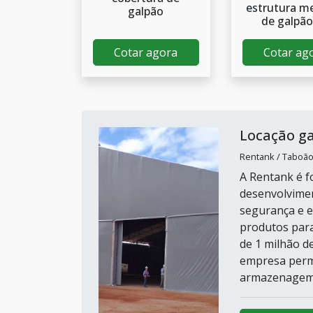
estrutura me
galpão
de galpão
Cotar agora
Cotar ag
Locação g
Rentank / Taboão
A Rentank é f
desenvolvimen
segurança e e
produtos para
de 1 milhão d
empresa permi
armazenagem e