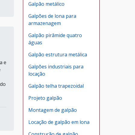
Galpão metálico
Galpões de lona para
armazenagem
Galpão pirâmide quatro
águas
Galpão estrutura metálica
a e
Galpões industriais para
e
locação
 do
Galpão telha trapezoidal
Projeto galpão
Montagem de galpão
Locação de galpão em lona
Construção de galpão