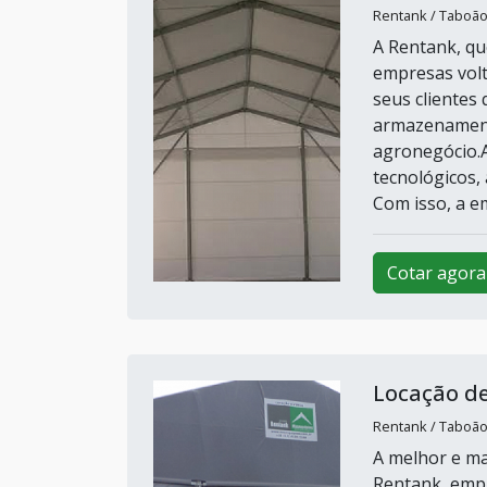
Rentank / Taboão
A Rentank, qu
empresas vol
seus clientes 
armazenamento
agronegócio.
tecnológicos,
Com isso, a em
Cotar agora
Locação de
Rentank / Taboão
A melhor e ma
Rentank, empr