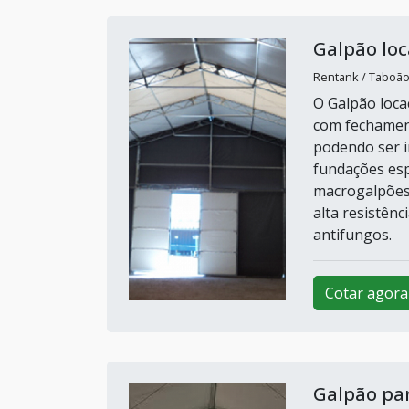
Galpão lo
Rentank / Taboão
O Galpão loca
com fechament
podendo ser i
fundações esp
macrogalpões 
alta resistênc
antifungos.
Cotar agora
Galpão pa