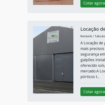
Cotar agora
Locação d
Rentank / Taboão
A Locação de 
mais precisos
segurança em 
galpões insta
oferecido sol
mercado.A Lo
pórticos t...
Cotar agora