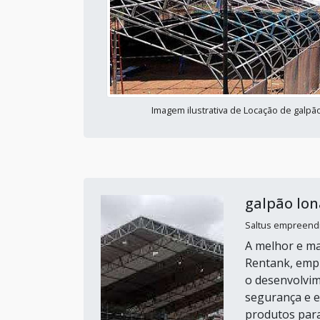
Imagem ilustrativa de Locação de galpã
galpão lo
Saltus empreendi
A melhor e ma
Rentank, empr
o desenvolvim
segurança e e
produtos para