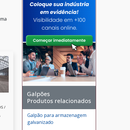
uma
Galpões
Produtos relacionados
S /
Galpão para armazenagem
P
galvanizado